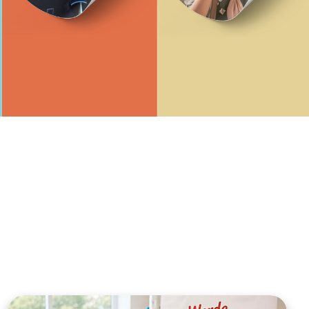
ngsschutz und
sdienst
e
unftsbüro
rventionsdienst
ienst
undearbeit
enst
cht
t Naturkatastrophen