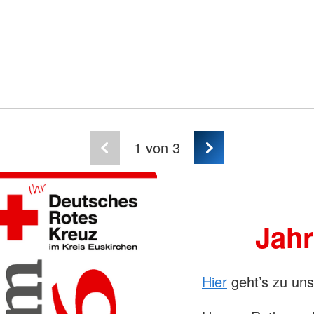
1
von 3
Jah
Hier
geht’s zu un