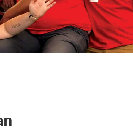
ngsschutz und
sdienst
e
unftsbüro
rventionsdienst
ienst
undearbeit
enst
cht
t Naturkatastrophen
an