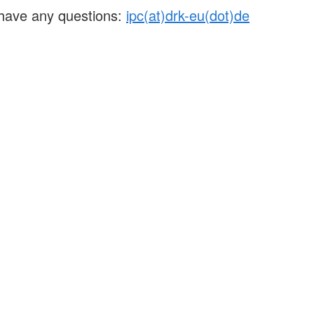
 have any questions:
ipc(at)drk-eu(dot)de