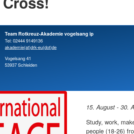
 Cross!
Team Rotkreuz-Akademie vogelsang ip
Tel: 02444 9149136
akademie(at)drk-eu(dot)de
Vogelsang 41
53937 Schleiden
15. August - 30. 
Study, work, make
people (18-26) fro