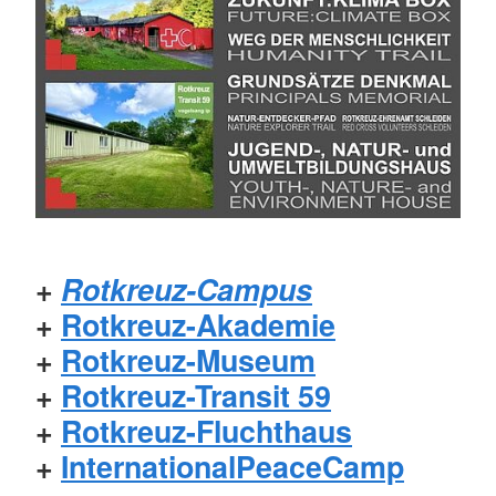
+
Rotkreuz-Campus
+
Rotkreuz-Akademie
+
Rotkreuz-Museum
+
Rotkreuz-Transit 59
+
Rotkreuz-Fluchthaus
+
InternationalPeaceCamp