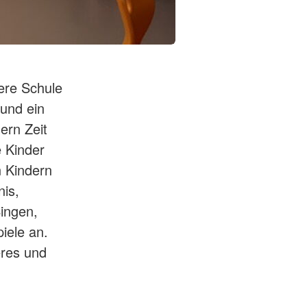
ere Schule
und ein
ern Zeit
e Kinder
n Kindern
nis,
ingen,
iele an.
eres und