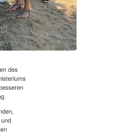
zen des
nisteriums
 besseren
ng.
nden,
 und
nen