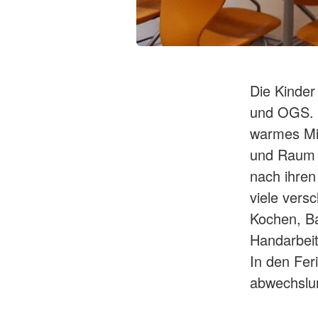
Die Kinder
und OGS. W
warmes Mit
und Raum f
nach ihren
viele vers
Kochen, Ba
Handarbeit
In den Fer
abwechslu