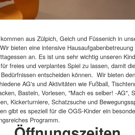
 kommen aus Zülpich, Geich und Füssenich in uns
ir bieten eine intensive Hausaufgabenbetreuung 
tagessen an. Es ist uns sehr wichtig unseren Kind
ür freies und verplantes Spiel zu lassen, damit di
 Bedürfnissen entscheiden können. Wir bieten de
chiedene AG's und Aktivitäten wie Fußball, Tischten
cken, Basteln, Vorlesen, "Mach es selber! -AG", S
en, Kickerturniere, Schatzsuche und Bewegungssp
ien gibt es speziell für die OGS-Kinder ein besond
ngsreiches Programm.
Öffnungszeiten