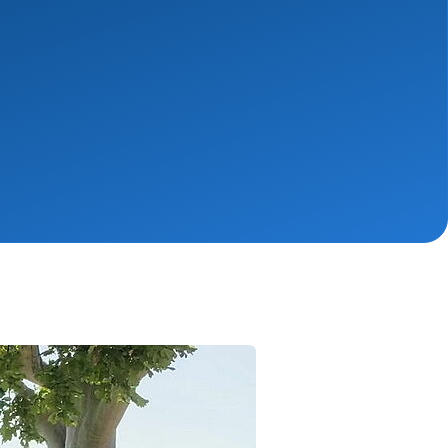
ngsschutz und
sdienst
e
unftsbüro
rventionsdienst
ienst
undearbeit
enst
cht
t Naturkatastrophen