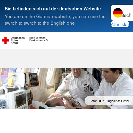
Sprache w
Sie befinden sich auf der deutschen Website
You are on the German website, you can use the
Suche
switch to switch to the English one
Alles klar
Kreisverband
Flugdienst
Euskirchen e.V.
Foto: DRK Flugdienst GmbH