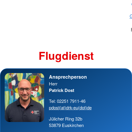
G
Flugdienst
Ansprechperson
Herr
Patrick Dost
Tel: 02251 7911-46
pdost(at)drk-eu(dot)de
Jülicher Ring 32b
53879 Euskirchen