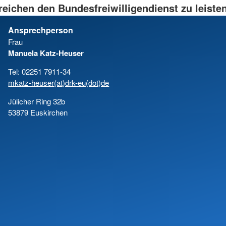
reichen den Bundesfreiwilligendienst zu leisten
Ansprechperson
Frau
Manuela Katz-Heuser
Tel: 02251 7911-34
mkatz-heuser(at)drk-eu(dot)de
Jülicher Ring 32b
53879 Euskirchen