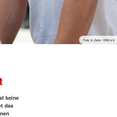
ngsschutz und
sdienst
e
unftsbüro
Foto: A. Zelck / DRK e.V.
rventionsdienst
ienst
undearbeit
enst
cht
t Naturkatastrophen
t
st keine
et das
enen