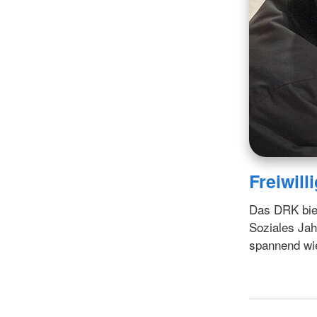
Freiwill
Das DRK biete
Soziales Jah
spannend wie 