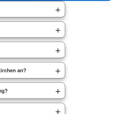
kirchen an?
ng?