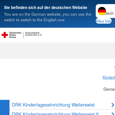
Sprache w
Sie befinden sich auf der deutschen Website
You are on the German website, you can use the
Suche
switch to switch to the English one
Alles klar
Kreisverband
Gemeinde Wei
Euskirchen e.V.
Kinder
Gemei
DRK Kindertageseinrichtung Weilerswist
DRK Kindertageseinrichtung Weilerswist II