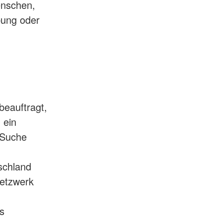
enschen,
bung oder
eauftragt,
 ein
 Suche
schland
Netzwerk
s