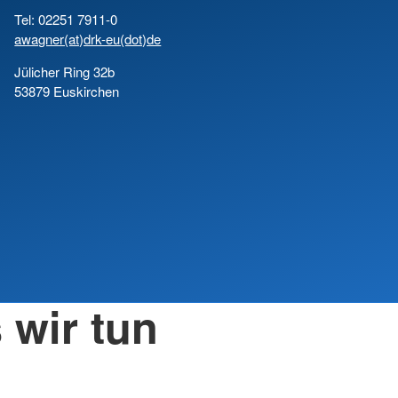
Tel: 02251 7911-0
awagner(at)drk-eu(dot)de
Jülicher Ring 32b
53879 Euskirchen
 wir tun