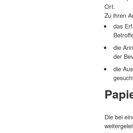
Ort.
Zu ihren A
das Er
Betroff
die An
der Be
die Aus
gesuch
Papi
Die bei e
weitergele