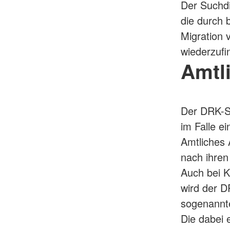
Der Suchd
die durch 
Migration 
wiederzufi
Amtl
Der DRK-Su
im Falle e
Amtliches 
nach ihren
Auch bei 
wird der D
sogenannte
Die dabei 