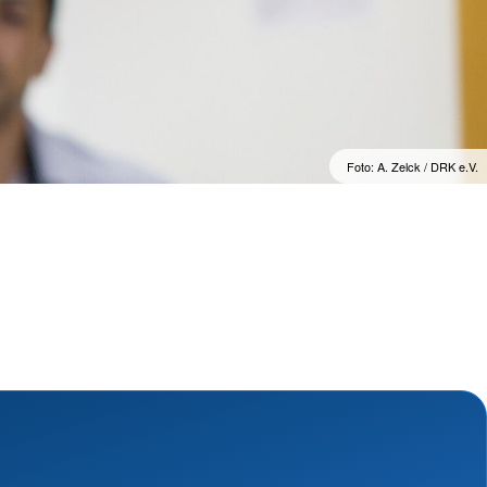
ngsschutz und
sdienst
e
skunftsbüro
Foto: A. Zelck / DRK e.V.
rventionsdienst
ienst
undearbeit
enst
cht
t Naturkatastrophen