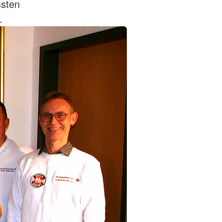
ssten
.