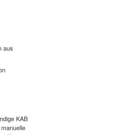
n aus
on
ändige KAB
e manuelle