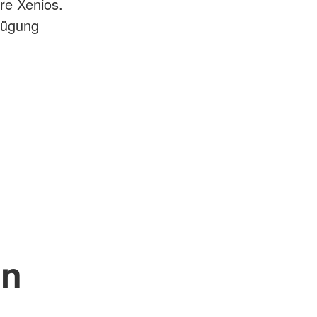
re Xenios.
rfügung
en