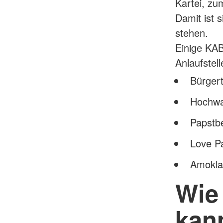
Kartei, zu
Damit ist s
stehen.
Einige KAB
Anlaufstel
Bürgert
Hochwa
Papstb
Love P
Amokla
Wie
kan