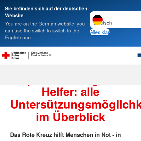
Sie befinden sich auf der deutschen
Sprache wechseln zu
Website
Suche
You are on the German website, you
can use the switch to switch to the
Alles klar
English one
Kreisverband
Euskirchen e.V.
Spenden, Mitglied,
Helfer: alle
Untersützungsmöglichk
im Überblick
Das Rote Kreuz hilft Menschen in Not - in