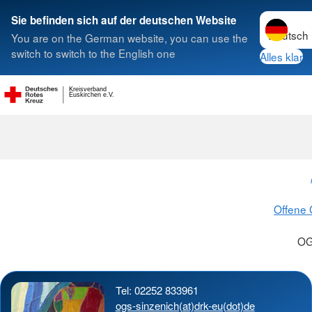
Sprache w
Sie befinden sich auf der deutschen Website
You are on the German website, you can use the
Suche
switch to switch to the English one
Alles klar
Kreisverband
OGS Sinzeni
Euskirchen e.V.
Offene
OG
Tel: 02252 833961
ogs-sinzenich(at)drk-eu(dot)de