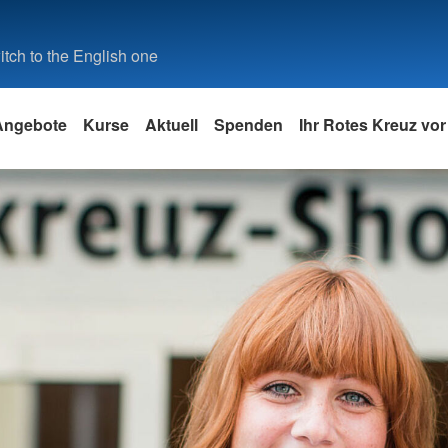
tch to the English one
Angebote
Kurse
Aktuell
Spenden
Ihr Rotes Kreuz vor
chulen
Existenzsichernde Hilfe
Bildungsakademie
Blutspende
Stellenbörse
Engageme
Ärztliche 
Adressen
en
Sozialer Kleiderladen
Arbeitsschutzangebote
Blutspendetermine
Stellenbörse
Bundesfrei
Euskirchen
Landesve
den
Pädagogische Fortbildungen
Freiwillige
Euskirchen
Kreisverb
Migration und Integration
Intern
g
Pädagogische Qualifizierungen
Ehrenamt
Schwester
Warenkor
Das Team
Orgavision
 Baby
Senioren & Angehörige
Stellenbör
Rotes Kreu
n
Integrationsagentur
Mitarbeiterportal
Warenkor
Allgemeine Bildung
Bereitscha
Generalsek
ditation
Antidiskriminierungsarbeit
DRK EU APP
Gebührenn
Umgang mit Naturkatastrophen
Jugendrot
ene
Projekt „Komm mit“
Beratungs- und Beschwerde-
Rettungsfähigkeit
Smartphon
Wegweiser
 Kind
Ersthelfer
Mehrgenerationenhaus
Rettungsschwimmer
Innerbetriebliche Mediation
cht
Spenden
Migrationsberatung für
Indigo-Projekt
Erwachsene
ESF-Projekt #ZukunftMachen