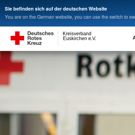
Sie befinden sich auf der deutschen Website
You are on the German website, you can use the switch to swi
Kreisverband
Euskirchen e.V.
Alltagshilfen
Erste Hilfe
Presse & Service
Geldspende
Wer wir sind
Offene Ganztagss
Familienbildung
Veranstaltungen
Mitglied werden
Ortsvereine
Ambulante Pflege
Rotkreuzkurs Erste Hilfe
Meldungen
Spendenkonto
Kreisvorstand
OGS Anmeldung
Achtsamkeit
Termine
Fördermitglied werd
Bad Münstereifel
Hausnotruf
Rotkreuzkurs EH Fortbildung
Coming soon: Kurse, Workshops &
Online-Spende
Geschäftsführung und Verwaltung
OGS Blankenheim
Babymassage
Aktives Mitglied wer
Blankenheim
mehr
Rotkreuzdose
Rotkreuzkurs EH Bildungs- und
Spenden mit Paypal
Soziales, Migration und
OGS Dahlem
Babysitterausbildun
Dahlem
Kleiderspende
Betreuungseinrichtungen
Hochwasser-Hilfe
Flüchtlingshilfe
Seniorenreisen
PayPal-Hochwasserhilfe
OGS Mechernich
Elternstart Welcome
Euskirchen
Fit in Erster Hilfe am Kind -
Jahresbericht 24/25
Rettungs- und Einsatzdienste
(kostenlos)
Sozialer Kleiderlade
Ausbildung in der Pflege
PayPal-Schreibabyambulanz
OGS Sinzenich
Hellenthal
Kindernotfälle im familiären Bereich
Jahresbericht 23/24
Aus- und Weiterbildung, Familie
Entspannung und Me
OGS Ülpenich
Kall
Heranführung an die Erste Hilfe für
und Senioren
Gesundheit
Jahresbericht 22/23
Fitness für Erwachs
Kinder
OGS Zülpich
Mechernich
Kindertageseinrichtungen
Jahresbericht 21/22
Fitness mit Baby und
Flugdienst
Fit in Erster Hilfe für Senioren
Nettersheim
Offene Ganztagsschulen
Bildung
Henry und das Blauli
Sozialer Fahrdienst
Fit in Erster Hilfe für
Schleiden
Betriebsrat