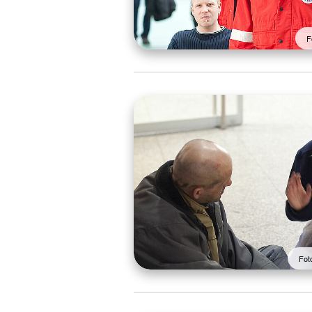
F
Fot