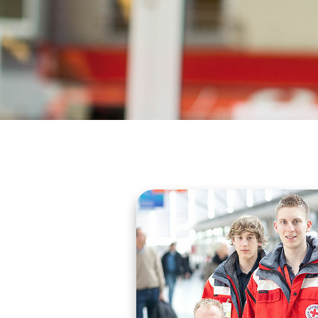
Motorradfahrende
Kochen und Ernähr
Familienbildung
Weilerswist
Kinder, Jugend und Familie
Kreisbereitschaftsleitung
Fit in Erster Hilfe für Radfahrende
Krabbelgruppen für K
DRK Eltern-Kind Ko
Zülpich
Schwerbehindertenvertretung
Jahr
Zentrum „HENRY“
Jugendarbeit
Fit in Erster Hilfe Outdoor
Betrieblicher Pflege-Guide
Kreatives
Bildungsakademie
Selbstverständnis
Ferienfreizeit
Vertrauenspersonen zum Schutz
Natur erleben
Palle und Antje
Jugendhilfeträger
Grundsätze
vor Grenzverletzungen
Rund um die Geburt
Rotkreuz-Campus de
Mehrgenerationenhaus
Leitbild
Beschwerdestelle
Spielgruppe Play & 
Rotkreuz-Akademie 
Auftrag
Gleichstellungsbeauftragte
und Freundschaft für
Kindertageseinrichtung
Rotkreuz-Museum vo
3 Jahren
Geschichte
Betriebliches
Stadt Bad Münstereifel
Rotkreuz-Jugend-, N
Eingliederungsmanagement
Entdeckerkiste - Stif
Transparenz
Umweltbildungshaus 
forschen
Gemeinde Blankenheim
Innerbetriebliche Mediation
Partnerschaftliches 
Rotkreuz-Fluchthaus
Tanzen
Gemeinde Nettersheim
Klimaschutz- und
CSRD-Richtlinien
International Peace
Nachhaltigkeitskoordination
Themen für Familien
Stadt Schleiden
Wasserkurse für Er
Gemeinde Weilerswist
Wasserkurse für Erw
Kindern und Babys
Yoga